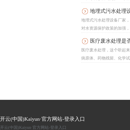
地埋式污水处理
地埋式污水处理设备厂家，
对水资源保护政策的加强，
医疗废水处理是
医疗废水处理，这个听起来
病原体、药物残留、化学试
开云(中国)Kaiyun·官方网站-登录入口
开云(中国)Kaiyun·官方网站-登录入口