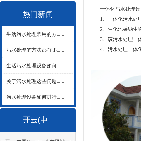
一体化污水处理设
热门新闻
1、一体化污水处理
2、生化池采纳生物
生活污水处理常用的方......
3、该污水处理一体
4、污水处理一体化
污水处理的方法都有哪......
生活污水处理设备如何......
关于污水处理这些问题......
污水处理设备如何进行......
开云(中