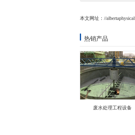
本文网址：
//albertaphysic
热销产品
废水处理工程设备