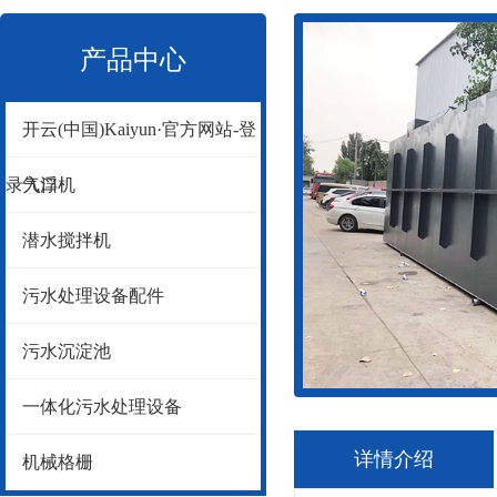
产品中心
开云(中国)Kaiyun·官方网站-登
录入口
气浮机
潜水搅拌机
污水处理设备配件
污水沉淀池
一体化污水处理设备
详情介绍
机械格栅