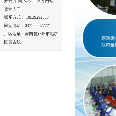
开云(中国)Kaiyun·官方网站-
国)Kaiyun·官方网站-登
登录入口
联系方式： 18539292888
录入口
固定电话：0371-60977771
厂区地址：河南省郑州市惠济
区黄古线