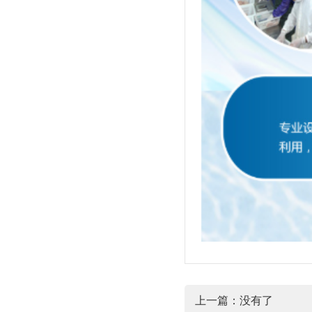
上一篇：没有了