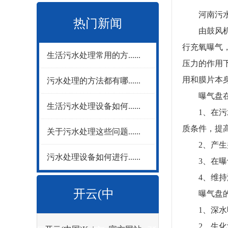
河南污水处
热门新闻
由鼓风机提
行充氧曝气
生活污水处理常用的方......
压力的作用
用和膜片本
污水处理的方法都有哪......
曝气盘在污
生活污水处理设备如何......
1、在污水
质条件，提
关于污水处理这些问题......
2、产生并
污水处理设备如何进行......
3、在曝气
4、维持液
开云(中
曝气盘的
1、深水曝
2、生化池