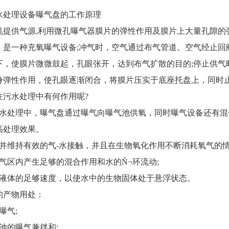
理设备曝气盘的工作原理
供气源,利用微孔曝气器膜片的弹性作用及膜片上大量孔隙的张开
，是一种充氧曝气设备;冲气时，空气通过布气管道。空气经止回
下，使膜片微微鼓起，孔眼张开，达到布气扩散的目的;停止供气
身弹性作用，使孔眼逐渐闭合，将膜片压实于底座托盘上，同时
水处理中有何作用呢?
处理中，曝气盘通过曝气向曝气池供氧，同时曝气设备还有混
高处理效果。
维持有效的气-水接触，并且在生物氧化作用不断消耗氧气的情
区内产生足够的混合作用和水的Ñ¬环流动;
体的足够速度，以使水中的生物固体处于悬浮状态。
产物用处：
气;
的曝气兼拌和;