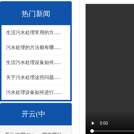
热门新闻
生活污水处理常用的方......
污水处理的方法都有哪......
生活污水处理设备如何......
关于污水处理这些问题......
污水处理设备如何进行......
开云(中