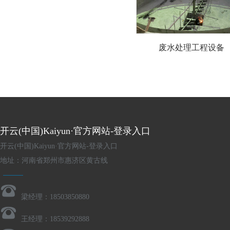
废水处理工程设备
开云(中国)Kaiyun·官方网站-登录入口
开云(中国)Kaiyun·官方网站-登录入口
地址：河南省郑州市惠济区黄古线
梁经理：18503850880
王经理：18539292888