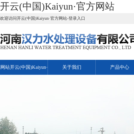
开云(中国)Kaiyun·官方网站
欢迎访问开云(中国)Kaiyun·官方网站-登录入口
网站开云(中国)Kaiyun·
关于我们
产品中心
官方网站