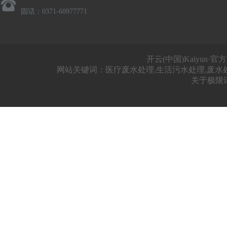
固话：0371-60977771
开云(中国)Kaiyun·
网站关键词：医疗废水处理,生活污水处理,废水
关于极限