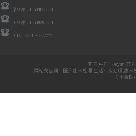
梁经理：18503850880
王经理：18539292888
固话：0371-60977771
开云(中国)Kaiyun·
网站关键词：医疗废水处理,生活污水处理,废水
关于极限