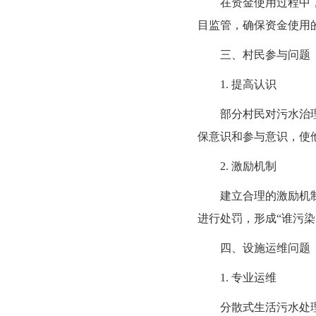
在资金使用过程中，应
目监管，确保资金使用
三、村民参与问题
1. 提高认识
部分村民对污水治理的
保意识和参与意识，使
2. 激励机制
建立合理的激励机制，
进行处罚，形成“谁污染
四、设施运维问题
1. 专业运维
分散式生活污水处理设