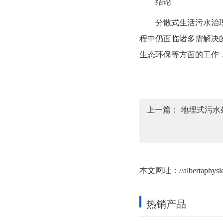
结论
分散式生活污水治理是
程中仍面临诸多需解决
生态环保等方面的工作
上一篇：
地埋式污水
本文网址：
//albertaphys
热销产品