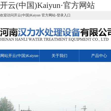
开云(中国)Kaiyun·官方网站
欢迎访问开云(中国)Kaiyun·官方网站-登录入口
网站开云(中国)Kaiyun·
关于我们
产品中心
官方网站