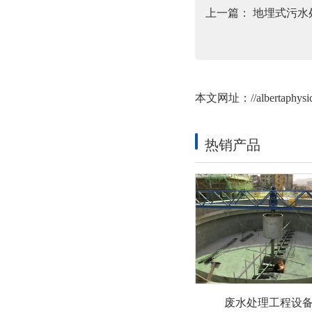
上一篇：
地埋式污水
本文网址：
//albertaphys
热销产品
废水处理工程设