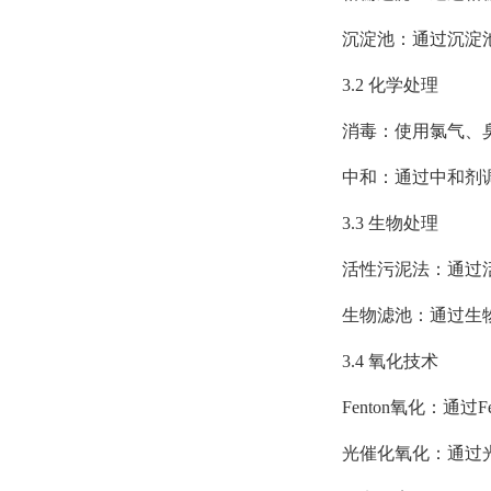
沉淀池：通过沉淀池
3.2 化学处理
消毒：使用氯气、臭
中和：通过中和剂调
3.3 生物处理
活性污泥法：通过活
生物滤池：通过生物
3.4 氧化技术
Fenton氧化：通过F
光催化氧化：通过光