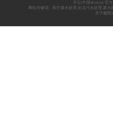
开云(中国)Kaiyun·
网站关键词：医疗废水处理,生活污水处理,废水
关于极限