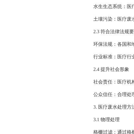
水生生态系统：医疗废
土壤污染：医疗废水
2.3 符合法律法规
环保法规：各国和地区
行业标准：医疗行业
2.4 提升社会形象
社会责任：医疗机构承
公众信任：合理处理
3. 医疗废水处理方
3.1 物理处理
格栅过滤：通过格栅