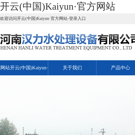
开云(中国)Kaiyun·官方网站
欢迎访问开云(中国)Kaiyun·官方网站-登录入口
网站开云(中国)Kaiyun·
关于我们
产品中心
官方网站