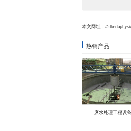
本文网址：
//albertaphys
热销产品
废水处理工程设