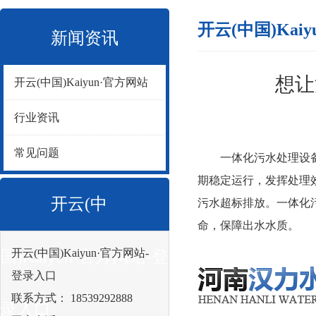
开云(中国)Kai
新闻资讯
想让
开云(中国)Kaiyun·官方网站
行业资讯
常见问题
一体化污水处理设备以
期稳定运行，发挥处理
开云(中
污水超标排放。
一体化
命，保障出水水质。
开云(中国)Kaiyun·官方网站-
国)Kaiyun·官方网站-登
登录入口
联系方式： 18539292888
录入口