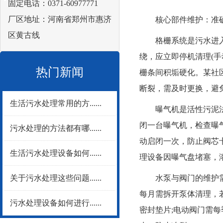
固定电话：0371-60977771
厂区地址：河南省郑州市惠济
核心部件维护：准确
区黄古线
格栅系统是污水进入设
绕，应立即停机清理(
热门新闻
栅条间积垢硬化。某社
断裂，需及时更换，避
生活污水处理常用的方......
曝气机是活性污泥法处
闭一台曝气机，检查曝气
污水处理的方法都有哪......
动启闭一次，防止阀芯
生活污水处理设备如何......
理设备因曝气盘堵塞，溶解
关于污水处理这些问题......
水泵与阀门的维护需关
每月需拆开泵体清理，
污水处理设备如何进行......
密封垫片;电动阀门需