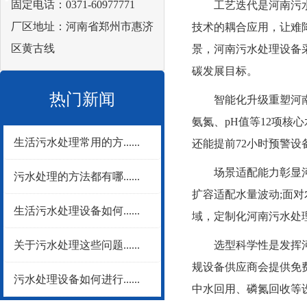
固定电话：0371-60977771
工艺迭代是河南污水处
厂区地址：河南省郑州市惠济
技术的耦合应用，让难
区黄古线
景，河南污水处理设备采
碳发展目标。
热门新闻
智能化升级重塑河南污
氨氮、pH值等12项核
生活污水处理常用的方......
还能提前72小时预警设
场景适配能力彰显河南
污水处理的方法都有哪......
扩容适配水量波动;面对
生活污水处理设备如何......
域，定制化河南污水处
关于污水处理这些问题......
选型科学性是发挥河南
规设备供应商会提供免
污水处理设备如何进行......
中水回用、磷氮回收等