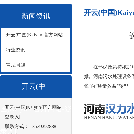
开云(中国)Kai
新闻资讯
开云(中国)Kaiyun·官方网站
行业资讯
常见问题
在环保政策持续加码
撑。河南污水处理设备
开云(中
张”向“质量效益”转型。
开云(中国)Kaiyun·官方网站-
国)Kaiyun·官方网站-登
登录入口
联系方式： 18539292888
录入口