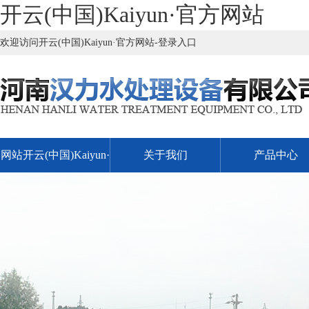
开云(中国)Kaiyun·官方网站
欢迎访问开云(中国)Kaiyun·官方网站-登录入口
网站开云(中国)Kaiyun·
关于我们
产品中心
官方网站