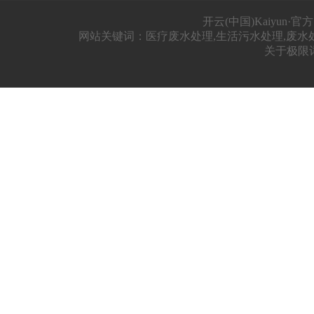
开云(中国)Kaiyun·
网站关键词：医疗废水处理,生活污水处理,废水
关于极限