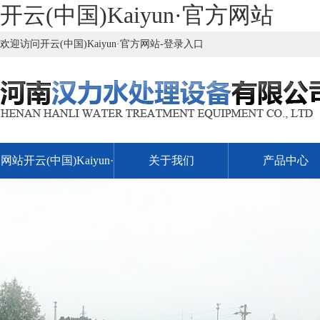
开云(中国)Kaiyun·官方网站
欢迎访问开云(中国)Kaiyun·官方网站-登录入口
网站开云(中国)Kaiyun·
关于我们
产品中心
官方网站