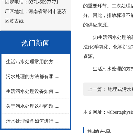
固定电话：0371-60977771
的重要环节。二次处理
厂区地址：河南省郑州市惠济
分。因此，排放标准不
区黄古线
的供应来源。
(3)生活污水处理的
热门新闻
法(化学氧化、化学沉淀
资源。
生活污水处理常用的方......
生活污水处理的方式就
污水处理的方法都有哪......
上一篇：
地埋式污水
生活污水处理设备如何......
关于污水处理这些问题......
本文网址：
//albertaphys
污水处理设备如何进行......
热销产品