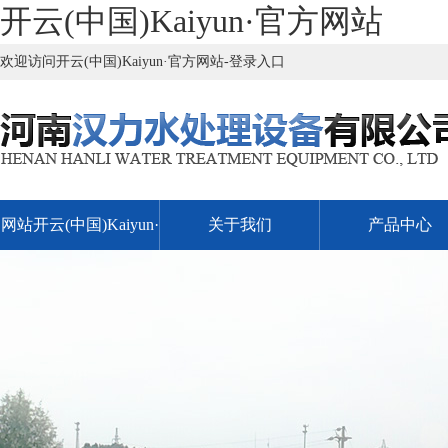
开云(中国)Kaiyun·官方网站
欢迎访问开云(中国)Kaiyun·官方网站-登录入口
网站开云(中国)Kaiyun·
关于我们
产品中心
官方网站