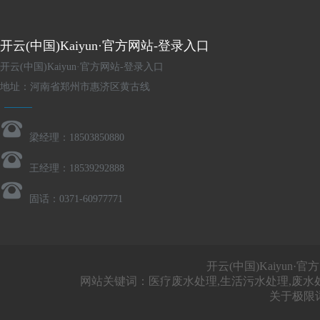
开云(中国)Kaiyun·官方网站-登录入口
开云(中国)Kaiyun·官方网站-登录入口
地址：河南省郑州市惠济区黄古线
梁经理：18503850880
王经理：18539292888
固话：0371-60977771
开云(中国)Kaiyun·
网站关键词：医疗废水处理,生活污水处理,废水
关于极限