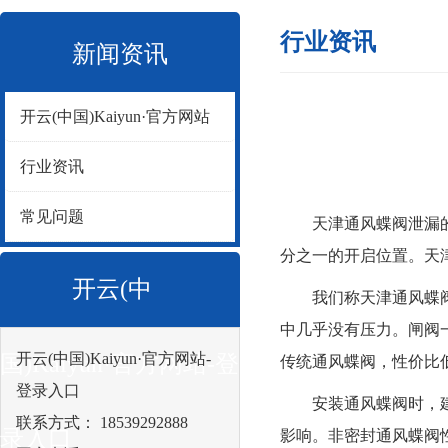
行业资讯
新闻资讯
开云(中国)Kaiyun·官方网站
行业资讯
常见问题
天津通风蝶阀泄漏的原
分之一的开启位置。天津
开云(中
我们称天津通风蝶阀为
中几乎没有压力。闸阀
开云(中国)Kaiyun·官方网站-
国)Kaiyun·官方网站-登
传统通风蝶阀，性价比低
登录入口
安装通风蝶阀时，建议
联系方式： 18539292888
录入口
影响。非密封通风蝶阀