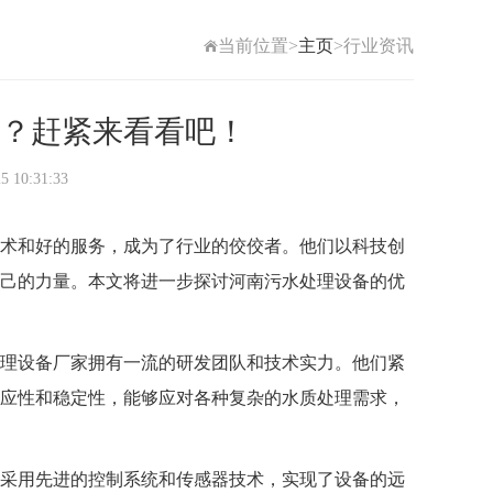
当前位置>
主页
>行业资讯
？赶紧来看看吧！
0:31:33
术和好的服务，成为了行业的佼佼者。他们以科技创
己的力量。本文将进一步探讨河南污水处理设备的优
理设备厂家拥有一流的研发团队和技术实力。他们紧
应性和稳定性，能够应对各种复杂的水质处理需求，
采用先进的控制系统和传感器技术，实现了设备的远