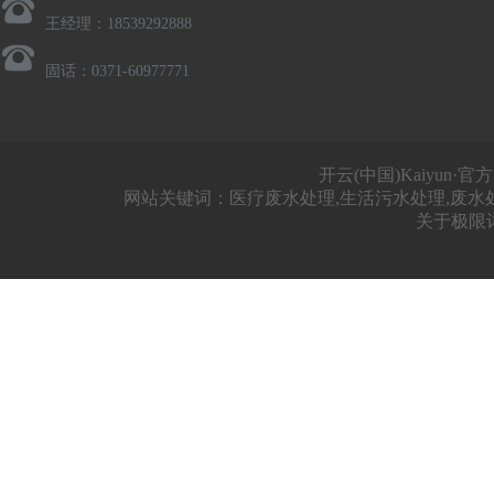
王经理：18539292888
固话：0371-60977771
开云(中国)Kaiyun·
网站关键词：医疗废水处理,生活污水处理,废水
关于极限