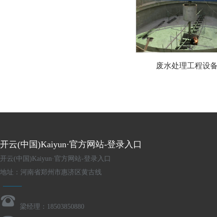
废水处理工程设
开云(中国)Kaiyun·官方网站-登录入口
开云(中国)Kaiyun·官方网站-登录入口
地址：河南省郑州市惠济区黄古线
梁经理：18503850880