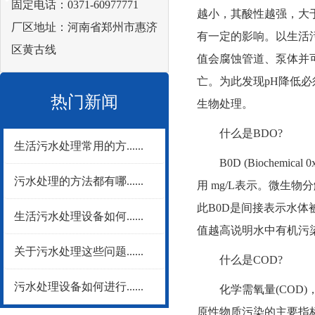
固定电话：0371-60977771
越小，其酸性越强，大
厂区地址：河南省郑州市惠济
有一定的影响。以生活污
区黄古线
值会腐蚀管道、泵体并
亡。为此发现pH降低必
热门新闻
生物处理。
什么是BDO?
生活污水处理常用的方......
B0D (Biochemi
污水处理的方法都有哪......
用 mg/L表示。微
此B0D是间接表示水
生活污水处理设备如何......
值越高说明水中有机污
关于污水处理这些问题......
什么是COD?
污水处理设备如何进行......
化学需氧量(COD)
原性物质污染的主要指