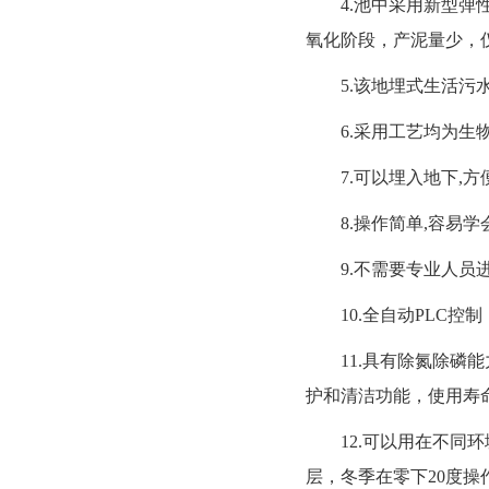
4.池中采用新型弹性
氧化阶段，产泥量少，仅
5.该地埋式生活污水
6.采用工艺均为生物
7.可以埋入地下,方
8.操作简单,容易学会
9.不需要专业人员进
10.全自动PLC控
11.具有除氮除磷能
护和清洁功能，使用寿命
12.可以用在不同环境
层，冬季在零下20度