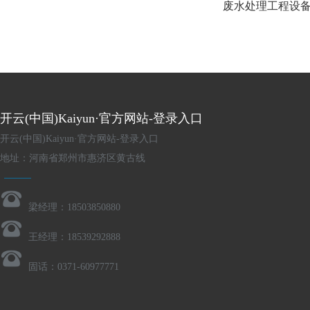
废水处理工程设
开云(中国)Kaiyun·官方网站-登录入口
开云(中国)Kaiyun·官方网站-登录入口
地址：河南省郑州市惠济区黄古线
梁经理：18503850880
王经理：18539292888
固话：0371-60977771