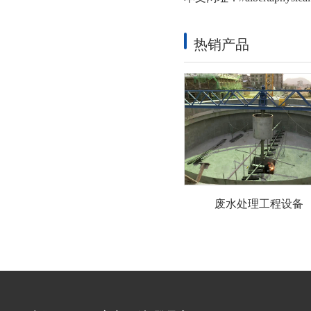
热销产品
废水处理工程设备