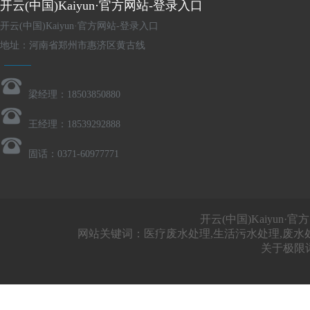
开云(中国)Kaiyun·官方网站-登录入口
开云(中国)Kaiyun·官方网站-登录入口
地址：河南省郑州市惠济区黄古线
梁经理：18503850880
王经理：18539292888
固话：0371-60977771
开云(中国)Kaiyun·
网站关键词：医疗废水处理,生活污水处理,废水
关于极限