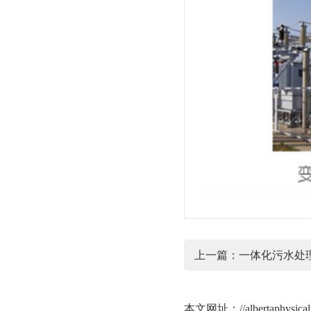
上一篇：
一体化污水处
本文网址：
//albertaphysic