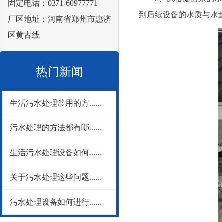
固定电话：0371-60977771
到后续设备的水质与水
厂区地址：河南省郑州市惠济
区黄古线
热门新闻
生活污水处理常用的方......
污水处理的方法都有哪......
生活污水处理设备如何......
关于污水处理这些问题......
污水处理设备如何进行......