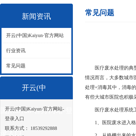
常见问题
新闻资讯
开云(中国)Kaiyun·官方网站
行业资讯
常见问题
医疗废水处理的典型工
情况而言，大多数城市
开云(中
处理+消毒其中，消毒
有些大城市医院也积极
开云(中国)Kaiyun·官方网站-
国)Kaiyun·官方网站-登
医疗废水处理系统工
登录入口
1、医院废水进入格栅
联系方式： 18539292888
录入口
2、从格栅出来的水有