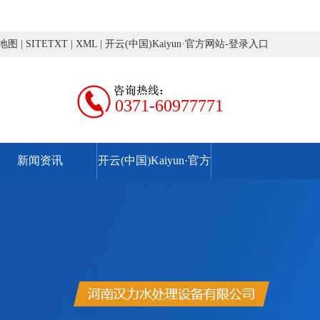
地图
|
SITETXT
|
XML
|
开云(中国)Kaiyun·官方网站-登录入口
0371-60977771
新闻资讯
开云(中国)Kaiyun·官方
网站-登录入口