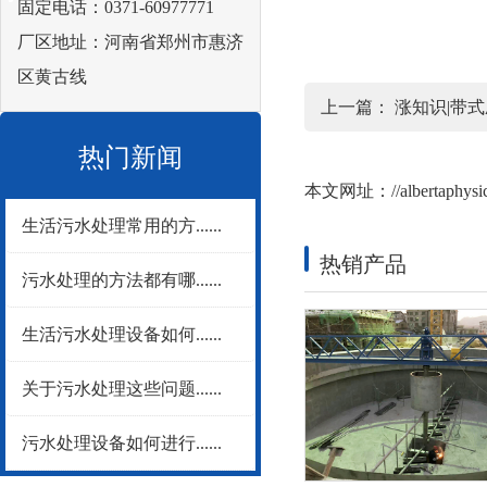
固定电话：0371-60977771
厂区地址：河南省郑州市惠济
区黄古线
上一篇：
涨知识|带
热门新闻
本文网址：
//albertaphys
生活污水处理常用的方......
热销产品
污水处理的方法都有哪......
生活污水处理设备如何......
关于污水处理这些问题......
污水处理设备如何进行......