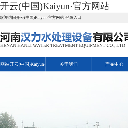
开云(中国)Kaiyun·官方网站
欢迎访问开云(中国)Kaiyun·官方网站-登录入口
网站开云(中国)Kaiyun·
关于我们
产品中心
官方网站