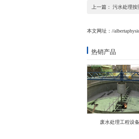
上一篇：
污水处理按
本文网址：
//albertaphys
热销产品
废水处理工程设