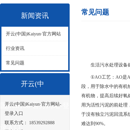
常见问题
新闻资讯
开云(中国)Kaiyun·官方网站
行业资讯
常见问题
生活污水处理设备处理
①AO工艺：AO是Anox
开云(中
段，用于除水中的有机
有机物，提高后续好氧
开云(中国)Kaiyun·官方网站-
国)Kaiyun·官方网站-登
用为活性污泥的前处理
登录入口
于没有独立污泥回流系
联系方式： 18539292888
难达到90%。
录入口