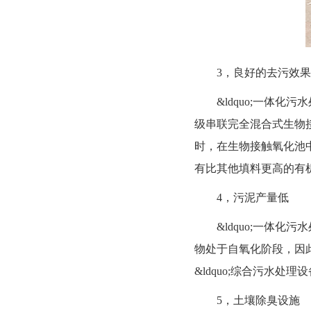
3，良好的去污效果
&ldquo;一体化污
级串联完全混合式生物
时，在生物接触氧化池
有比其他填料更高的有
4，污泥产量低
&ldquo;一体化污
物处于自氧化阶段，因
&ldquo;综合污水处
5，土壤除臭设施