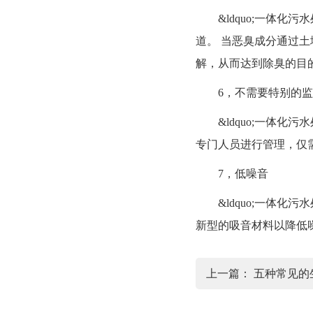
&ldquo;一体化污
道。 当恶臭成分通过
解，从而达到除臭的目
6，不需要特别的监
&ldquo;一体化污
专门人员进行管理，仅
7，低噪音
&ldquo;一体化污
新型的吸音材料以降低噪
上一篇：
五种常见的