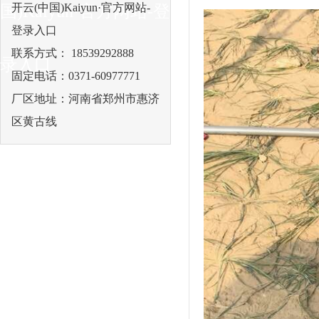
开云(中国)Kaiyun·官方网站-
国)Kaiyun·官方网站-登
登录入口
联系方式： 18539292888
录入口
固定电话：0371-60977771
厂区地址：河南省郑州市惠济
区黄古线