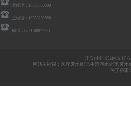
梁经理：18503850880
王经理：18539292888
固话：0371-60977771
开云(中国)Kaiyun·
网站关键词：医疗废水处理,生活污水处理,废水
关于极限