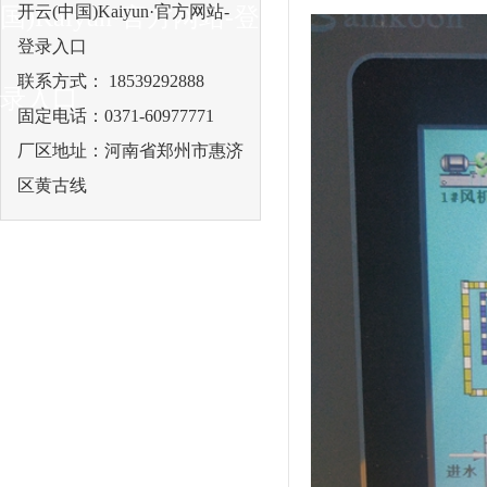
开云(中国)Kaiyun·官方网站-
国)Kaiyun·官方网站-登
登录入口
联系方式： 18539292888
录入口
固定电话：0371-60977771
厂区地址：河南省郑州市惠济
区黄古线