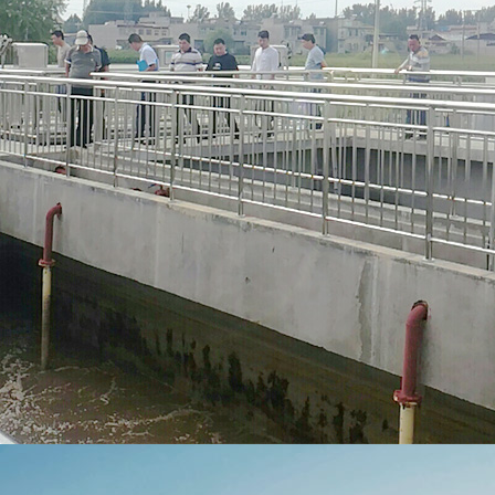
一体化污水处理
机械格栅