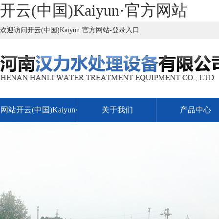
开云(中国)Kaiyun·官方网站
欢迎访问开云(中国)Kaiyun·官方网站-登录入口
网站开云(中国)Kaiyun·
关于我们
产品中心
开云(中国)Kaiyun
官方网站
网站-登录入
气浮机
潜水搅拌机
污水处理设备配
污水沉淀池