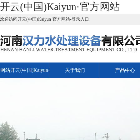
开云(中国)Kaiyun·官方网站
欢迎访问开云(中国)Kaiyun·官方网站-登录入口
网站开云(中国)Kaiyun·
关于我们
产品中心
官方网站