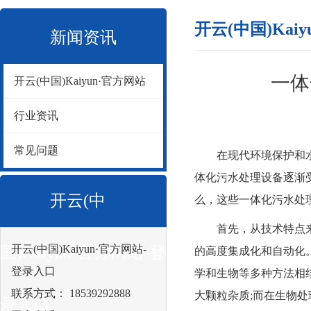
开云(中国)Kai
新闻资讯
一体
开云(中国)Kaiyun·官方网站
行业资讯
常见问题
在现代环境保护和水资
体化污水处理设备逐渐
开云(中
么，这些
一体化污水处
首先，从技术特点来看
开云(中国)Kaiyun·官方网站-
国)Kaiyun·官方网站-登
的高度集成化和自动化
登录入口
学和生物等多种方法相
联系方式： 18539292888
大颗粒杂质;而在生物处
录入口