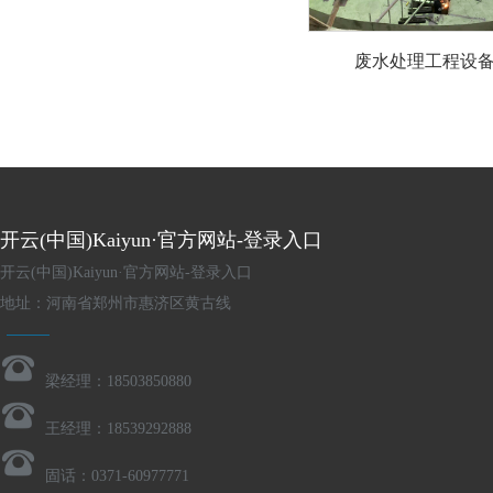
废水处理工程设
开云(中国)Kaiyun·官方网站-登录入口
开云(中国)Kaiyun·官方网站-登录入口
地址：河南省郑州市惠济区黄古线
梁经理：18503850880
王经理：18539292888
固话：0371-60977771