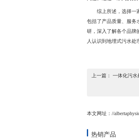
综上所述，选择一家合
包括了产品质量、服务
研，深入了解各个品牌
人认识到地埋式污水处
上一篇：
一体化污水
本文网址：
//albertaphys
热销产品