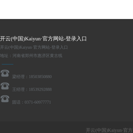
开云(中国)Kaiyun·官方网站-登录入口
开云(中国)Kaiyun·官方网站-登录入口
地址：河南省郑州市惠济区黄古线
梁经理：18503850880
王经理：18539292888
固话：0371-60977771
开云(中国)Kaiyun·