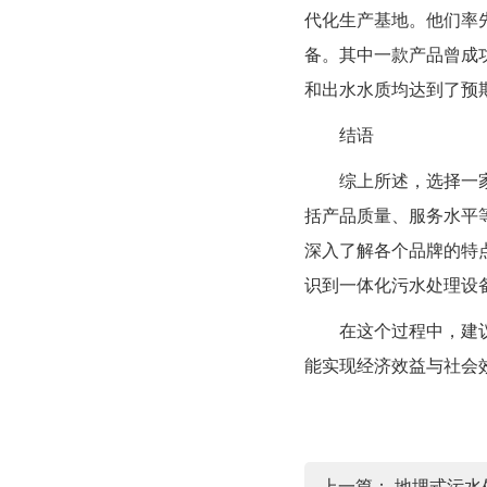
代化生产基地。他们率
备。其中一款产品曾成
和出水水质均达到了预
结语
综上所述，选择一家合
括产品质量、服务水平
深入了解各个品牌的特
识到一体化污水处理设
在这个过程中，建议潜
能实现经济效益与社会
上一篇：
地埋式污水