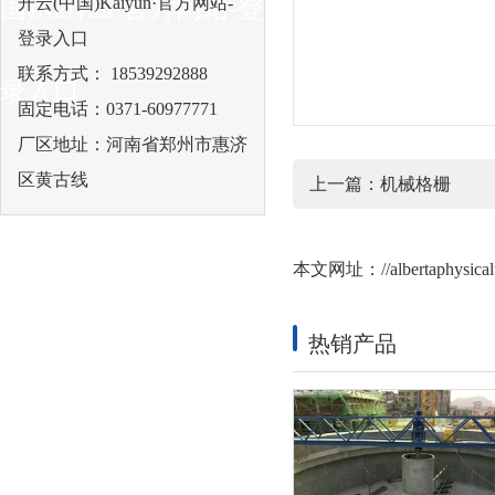
开云(中国)Kaiyun·官方网站-
国)Kaiyun·官方网站-登
登录入口
联系方式： 18539292888
录入口
固定电话：0371-60977771
厂区地址：河南省郑州市惠济
区黄古线
上一篇：
机械格栅
本文网址：
//albertaphysic
热销产品