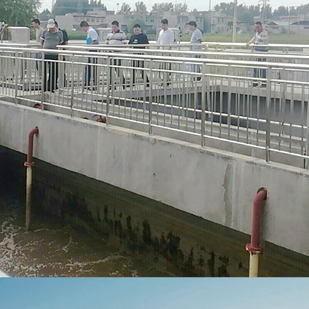
一体化污水处理
机械格栅