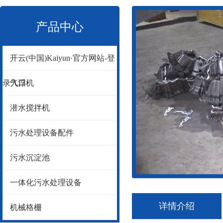
产品中心
开云(中国)Kaiyun·官方网站-登
录入口
气浮机
潜水搅拌机
污水处理设备配件
污水沉淀池
一体化污水处理设备
详情介绍
机械格栅