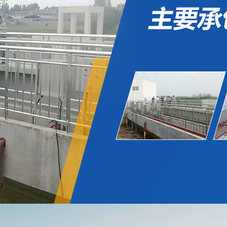
污水处理设备
机械格栅