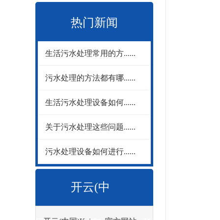
热门新闻
生活污水处理常用的方......
污水处理的方法都有哪......
生活污水处理设备如何......
关于污水处理这些问题......
污水处理设备如何进行......
开云(中