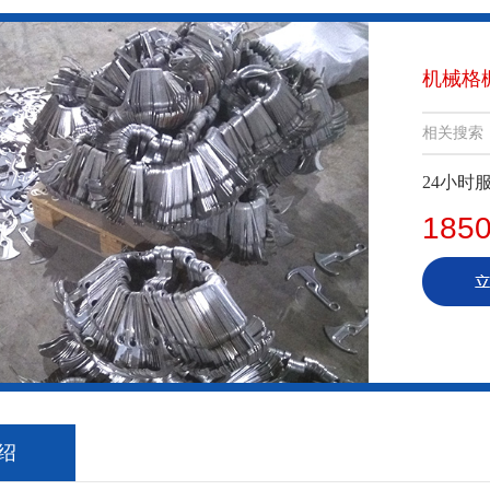
机械格
相关搜索
24小时
185
绍