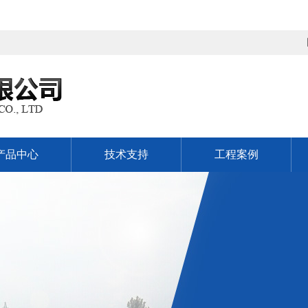
产品中心
技术支持
工程案例
)Kaiyun·官方
开云
站-登录入口
气浮机
水搅拌机
处理设备配件
水沉淀池