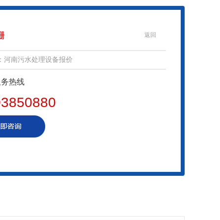
栅
返回
：河南污水处理设备报价
服务热线
03850880